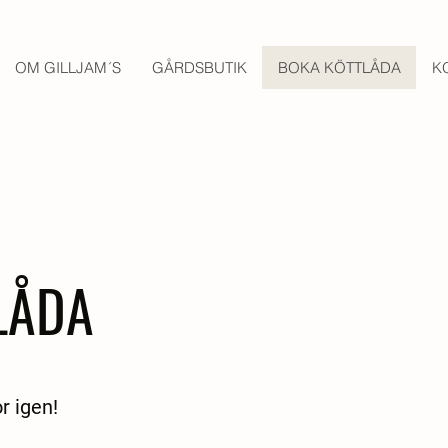
OM GILLJAM´S
GÅRDSBUTIK
BOKA KÖTTLÅDA
K
LÅDA
or igen!