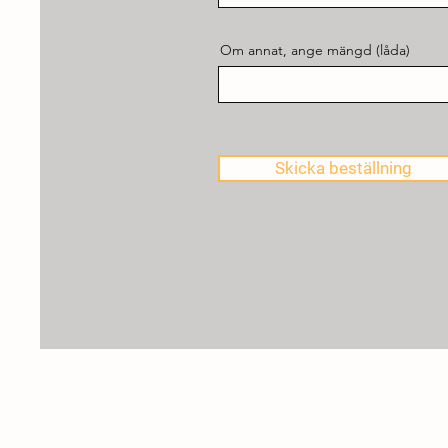
Om annat, ange mängd (låda)
Skicka beställning