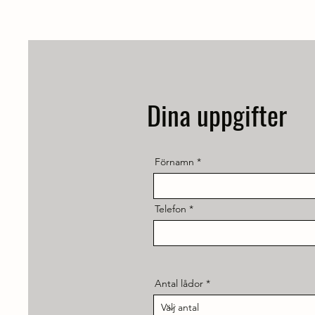
Dina uppgifter
Förnamn
Telefon
Antal lådor