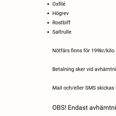
Oxfilé
Högrev
Rostbiff
Saltrulle
Nötfär​s finns för 199kr/kilo.
Betalning sker vid avhämtnin
Mail och/eller SMS skickas 
OBS! Endast avhämtni