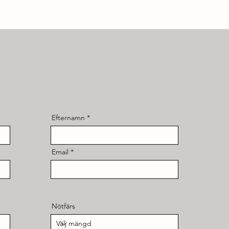
Efternamn
Email
Nötfärs