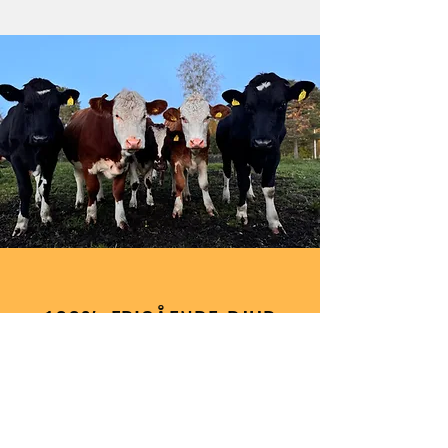
100% FRIGÅENDE DJUR
Hos Gilljam´s har är alla djur
frigående året runt och under
vår/sommar/höst är både