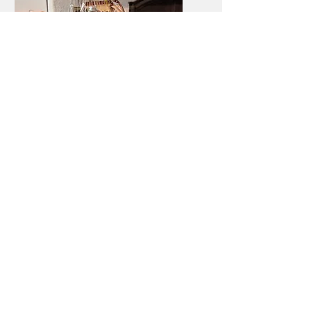
Presentpåse - Eget
belopp
Beställ